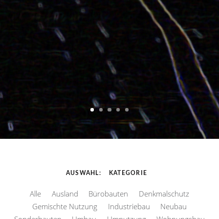
AUSWAHL
KATEGORIE
Alle
Ausland
Bürobauten
Denkmalschutz
Gemischte Nutzung
Industriebau
Neubau
Sonderbauten
Umbau
Umnutzung
Wohnungsbau