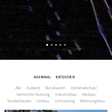
AUSWAHL
KATEGORIE
Alle
Ausland
Bürobauten
Denkmalschutz
Gemischte Nutzung
Industriebau
Neubau
Sonderbauten
Umbau
Umnutzung
Wohnungsbau