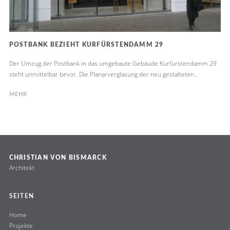
POSTBANK BEZIEHT KURFÜRSTENDAMM 29
Der Umzug der Postbank in das umgebaute Gebäude Kurfürstendamm 29
steht unmittelbar bevor. Die Planarverglasung der neu gestalteten..
MEHR
CHRISTIAN VON BISMARCK
Architekt
SEITEN
Home
Projekte